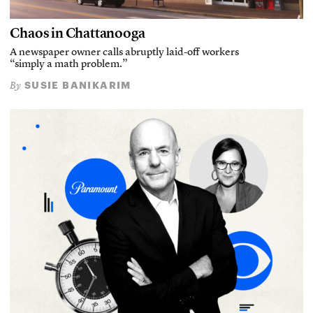
Chaos in Chattanooga
A newspaper owner calls abruptly laid-off workers
“simply a math problem.”
SUSIE BANIKARIM
By