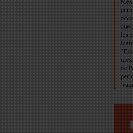
Méxi
peri
déca
que 
los 
hist
“Era
mexi
de P
peri
‘vam