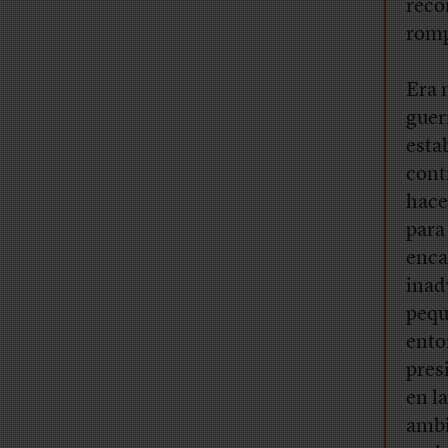
reco
rom
Era 
guer
esta
cont
hace
para
enca
inad
pequ
ento
pres
en l
ambi