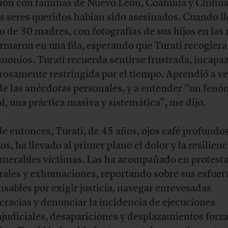
ión con familias de Nuevo León, Coahuila y Chihu
s seres queridos habían sido asesinados. Cuando ll
o de 30 madres, con fotografías de sus hijos en las
ormaron en una fila, esperando que Turati recogiera
imonios. Turati recuerda sentirse frustrada, incapaz
rosamente restringida por el tiempo.
Aprendió a v
 de las anécdotas personales, y a entender “un fen
al, una práctica masiva y sistemática”, me dijo.
e entonces, Turati, de 45 años, ojos café profundos
os, ha llevado al primer plano el dolor y la resilienc
merables víctimas. Las ha acompañado en protesta
rales y exhumaciones, reportando sobre sus esfuer
nsables por exigir justicia, navegar enrevesadas
cracias y denunciar la incidencia de ejecuciones
ajudiciales, desapariciones y desplazamientos forz