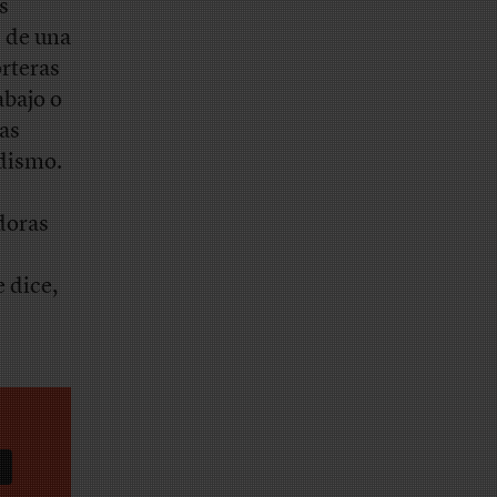
s
s de una
orteras
abajo o
las
odismo.
doras
e dice,