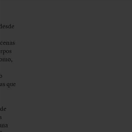
 desde
escenas
erpos
 como,
o
las que
 de
a
 una