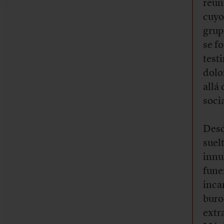
reun
cuyo
grup
se f
test
dolo
allá
soci
Desd
suelt
innu
fune
inca
buro
extr