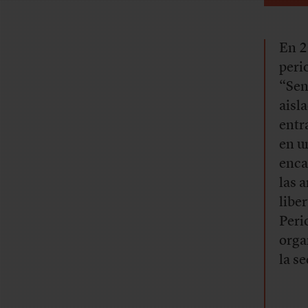
En 2
peri
“Sen
aisl
entr
en u
enca
las 
libe
Peri
orga
la se