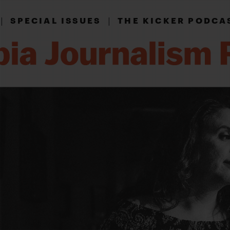
|
|
SPECIAL ISSUES
THE KICKER PODCA