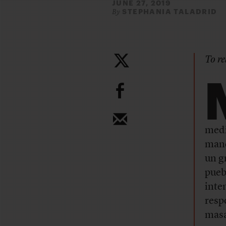
JUNE 27, 2019
STEPHANIA TALADRID
By
To re
b
medi
manc
un g
pueb
inte
resp
masa