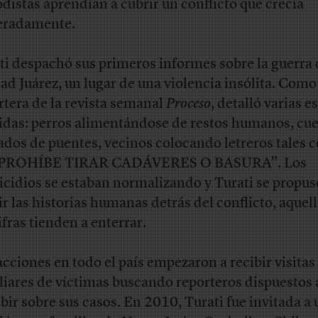
odistas aprendían a cubrir un conflicto que crecía
eradamente.
ti despachó sus primeros informes sobre la guerra
ad Juárez, un lugar de una violencia insólita. Como
rtera de la revista semanal
Proceso
, detalló varias 
idas: perros alimentándose de restos humanos, cu
ados de puentes, vecinos colocando letreros tales
 PROHÍBE TIRAR CADÁVERES O BASURA”. Los
cidios se estaban normalizando y Turati se propus
ir las historias humanas detrás del conflicto, aquel
ifras tienden a enterrar.
cciones en todo el país empezaron a recibir visitas
liares de víctimas buscando reporteros dispuestos 
ibir sobre sus casos. En 2010, Turati fue invitada a